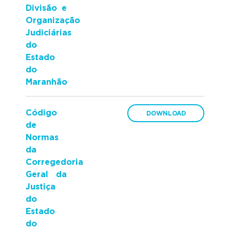
Divisão e
Organização
Judiciárias
do
Estado
do
Maranhão
Código
de
Normas
da
Corregedoria
Geral da
Justiça
do
Estado
do